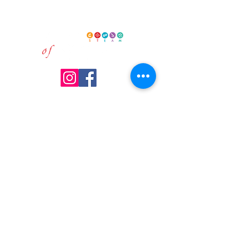
Campus de primaria: grados K-5
4443 North Campbell Street • Detroit, MI
48210
TELÉFONO:
(313) 897-8720
Horario de oficina: lunes a viernes de
8:30 a. m. a 4 p. m.
Apoyo
Contáctenos
Inscripción
Carreras
Administrado por
The Leona Group