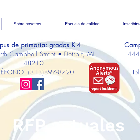
Sobre nosotros
Escuela de calidad
Inscribirs
us de primaria: grados K-4
Camp
h Campbell Street • Detroit, MI
4444
48210
LÉFONO: (313)897-8720
Te
RFP actuales