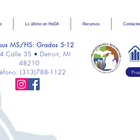
e
Lo último en HoDA
Recursos
Contácte
us MS/HS: Grados 5-12
 Calle 35 • Detroit, MI
48210
léfono: (313)788-1122
Pro