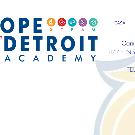
CASA
Camp
4443 Nort
TE