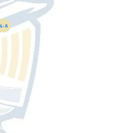
 K-8
Administrado por
The Leona Group