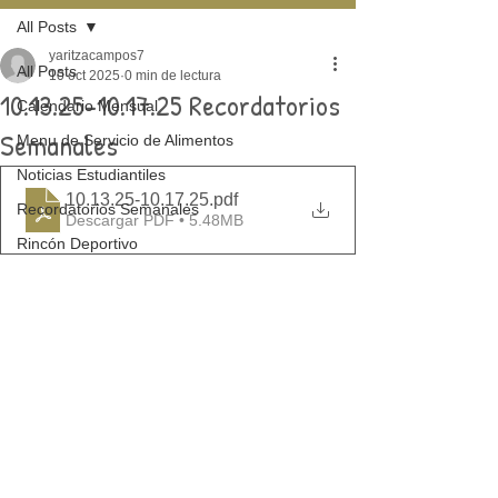
All Posts
yaritzacampos7
All Posts
10 oct 2025
0 min de lectura
10.13.25-10.17.25 Recordatorios
Calendario Mensual
Semanales
Menu de Servicio de Alimentos
Noticias Estudiantiles
10.13.25-10.17.25
.pdf
Recordatorios Semanales
Descargar PDF • 5.48MB
Rincón Deportivo