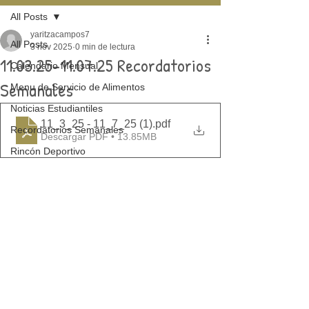
All Posts
yaritzacampos7
All Posts
3 nov 2025
0 min de lectura
11.03.25-11.07.25 Recordatorios
Calendario Mensual
Semanales
Menu de Servicio de Alimentos
Noticias Estudiantiles
11_3_25 - 11_7_25 (1)
.pdf
Recordatorios Semanales
Descargar PDF • 13.85MB
Rincón Deportivo